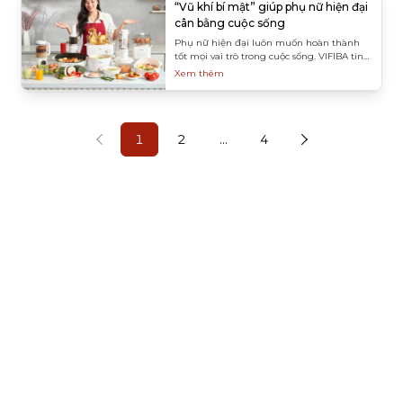
“Vũ khí bí mật” giúp phụ nữ hiện đại
cân bằng cuộc sống
Phụ nữ hiện đại luôn muốn hoàn thành
tốt mọi vai trò trong cuộc sống. VIFIBA tin
rằng tất cả những việc này đều khả thi
Xem thêm
nếu bạn biết cách cân bằng công việc, gia
đình, sức khỏe thể chất lẫn tinh thần.
1
2
...
4