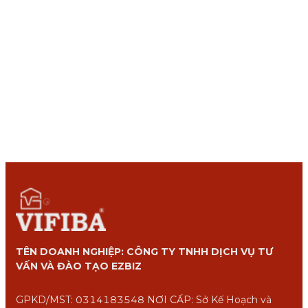
TÊN DOANH NGHIỆP: CÔNG TY TNHH DỊCH VỤ TƯ
VẤN VÀ ĐÀO TẠO EZBIZ
GPKD/MST: 0314183548 NƠI CẤP: Sở Kế Hoạch và