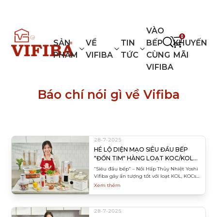
VIFIBA - GIA DỤNG KIỂU NHẬT
VÀO
0
SẢN
VỀ
TIN
BẾP
KHUYẾN
PHẨM
VIFIBA
TỨC
CÙNG
MÃI
VIFIBA
Báo chí nói gì về Vifiba
28-7-2025
HÉ LỘ DIỆN MẠO SIÊU ĐẦU BẾP
"ĐỐN TIM" HÀNG LOẠT KOC/KOLS
NỔI TIẾNG
“Siêu đầu bếp” – Nồi Hấp Thủy Nhiệt Yoshi
Vifiba gây ấn tượng tốt với loạt KOL, KOCs
nổi tiếng theo xu hướng sống lành mạnh.
Xem thêm
28-7-2025