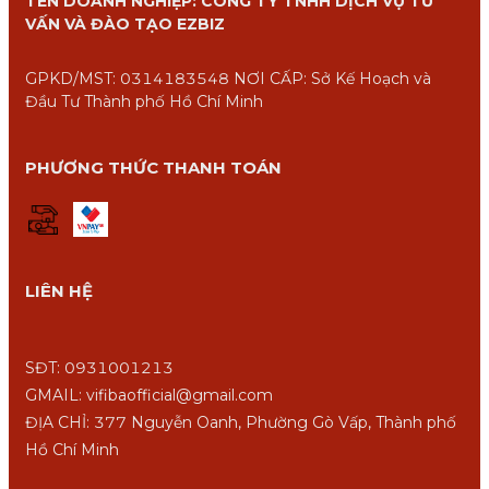
TÊN DOANH NGHIỆP: CÔNG TY TNHH DỊCH VỤ TƯ
VẤN VÀ ĐÀO TẠO EZBIZ
GPKD/MST: 0314183548 NƠI CẤP: Sở Kế Hoạch và
Đầu Tư Thành phố Hồ Chí Minh
PHƯƠNG THỨC THANH TOÁN
LIÊN HỆ
SĐT: 0931001213
GMAIL: vifibaofficial@gmail.com
ĐỊA CHỈ: 377 Nguyễn Oanh, Phường Gò Vấp, Thành phố
Hồ Chí Minh