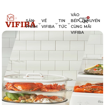
VIFIBA - GIA DỤNG KIỂU NHẬT
VÀO
0
SẢN
VỀ
TIN
BẾP
KHUYẾN
PHẨM
VIFIBA
TỨC
CÙNG
MÃI
VIFIBA