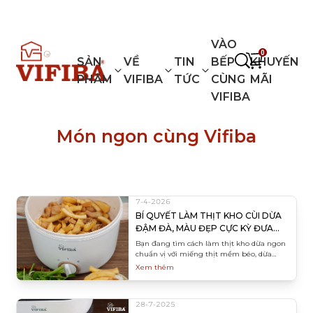
VIFIBA - GIA DỤNG KIỂU NHẬT
VÀO
0
SẢN
VỀ
TIN
BẾP
KHUYẾN
PHẨM
VIFIBA
TỨC
CÙNG
MÃI
VIFIBA
Món ngon cùng Vifiba
7-4-2026
BÍ QUYẾT LÀM THỊT KHO CÙI DỪA
ĐẬM ĐÀ, MÀU ĐẸP CỰC KỲ ĐƯA
CƠM
Bạn đang tìm cách làm thịt kho dừa ngon
chuẩn vị với miếng thịt mềm béo, dừa
giòn sần sật và màu sắc óng ả? Bài viết này
Xem thêm
hướng dẫn chi tiết từ khâu chọn nguyên
liệu đến mẹo kho thịt lên màu cực đẹp.
Khám phá ngay công thức gia truyền để
28-7-2025
bữa cơm gia đình thêm đậm đà hấp dẫn