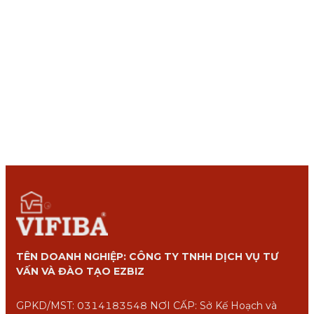
TÊN DOANH NGHIỆP: CÔNG TY TNHH DỊCH VỤ TƯ
VẤN VÀ ĐÀO TẠO EZBIZ
GPKD/MST: 0314183548 NƠI CẤP: Sở Kế Hoạch và