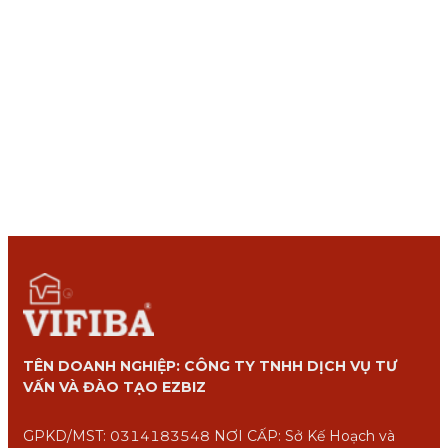
TÊN DOANH NGHIỆP: CÔNG TY TNHH DỊCH VỤ TƯ
VẤN VÀ ĐÀO TẠO EZBIZ
GPKD/MST: 0314183548 NƠI CẤP: Sở Kế Hoạch và