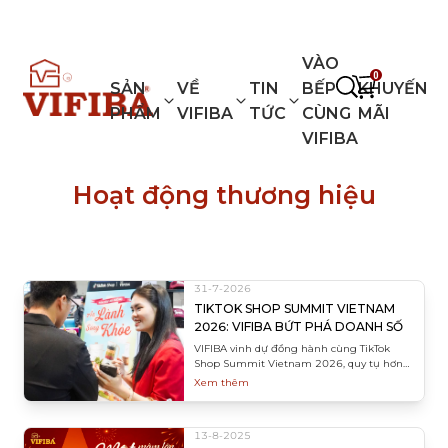
VIFIBA - GIA DỤNG KIỂU NHẬT
VÀO
0
SẢN
VỀ
TIN
BẾP
KHUYẾN
PHẨM
VIFIBA
TỨC
CÙNG
MÃI
VIFIBA
Hoạt động thương hiệu
31-7-2026
TIKTOK SHOP SUMMIT VIETNAM
2026: VIFIBA BỨT PHÁ DOANH SỐ
VIFIBA vinh dự đồng hành cùng TikTok
Shop Summit Vietnam 2026, quy tụ hơn
2.000 thương hiệu và nhà sáng tạo nội
Xem thêm
dung. Sự kiện đánh dấu bước tiến lớn giúp
VIFIBA kết nối, giao lưu trực tiếp cùng
cộng đồng KOC/Creators uy tín, đón đầu xu
13-8-2025
hướng Shoppertainment và gắn với tham