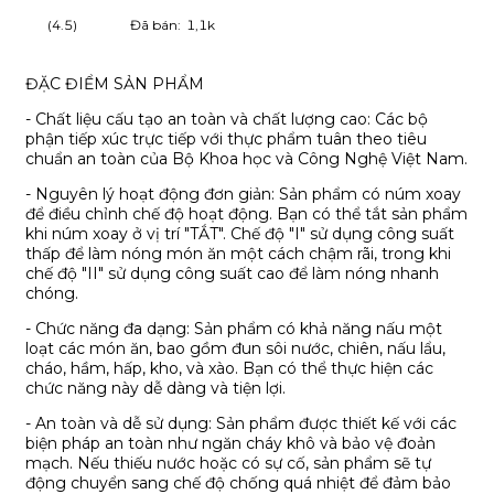
(4.5)
Đã bán:
1,1k
ĐẶC ĐIỂM SẢN PHẨM
- Chất liệu cấu tạo an toàn và chất lượng cao: Các bộ
phận tiếp xúc trực tiếp với thực phẩm tuân theo tiêu
chuẩn an toàn của Bộ Khoa học và Công Nghệ Việt Nam.
- Nguyên lý hoạt động đơn giản: Sản phẩm có núm xoay
để điều chỉnh chế độ hoạt động. Bạn có thể tắt sản phẩm
khi núm xoay ở vị trí "TẮT". Chế độ "I" sử dụng công suất
thấp để làm nóng món ăn một cách chậm rãi, trong khi
chế độ "II" sử dụng công suất cao để làm nóng nhanh
chóng.
- Chức năng đa dạng: Sản phẩm có khả năng nấu một
loạt các món ăn, bao gồm đun sôi nước, chiên, nấu lẩu,
cháo, hầm, hấp, kho, và xào. Bạn có thể thực hiện các
chức năng này dễ dàng và tiện lợi.
- An toàn và dễ sử dụng: Sản phẩm được thiết kế với các
biện pháp an toàn như ngăn cháy khô và bảo vệ đoản
mạch. Nếu thiếu nước hoặc có sự cố, sản phẩm sẽ tự
động chuyển sang chế độ chống quá nhiệt để đảm bảo