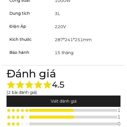
Công suất
1000W
Dung tích
3L
Điện Áp
220V
Kích thước
287*241*251mm
Bảo hành
15 tháng
Đánh giá
4.5
(2 bài đánh giá)
Viết đánh giá
1
1
0