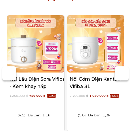
Nồi Lẩu Điện Sora Vifiba
Nồi Cơm Điện Kantan
- Kèm khay hấp
Vifiba 3L
1.250.000 ₫
759.000 ₫
(-39%)
2.400.000 ₫
1.050.000 ₫
(-56%)
(4.5)
Đã bán:
1,1k
(5.0)
Đã bán:
1,3k