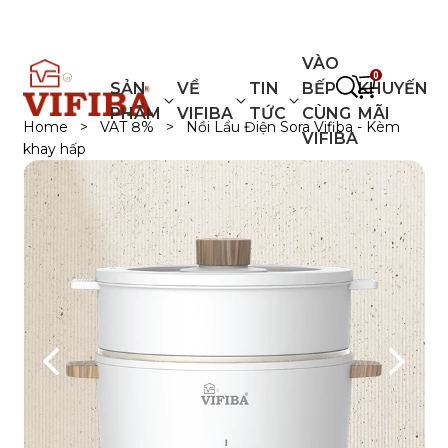
VIFIBA - GIA DỤNG KIỂU NHẬT
VÀO
0
SẢN
VỀ
TIN
BẾP
KHUYẾN
PHẨM
VIFIBA
TỨC
CÙNG
MÃI
Home
>
VAT 8%
>
Nồi Lẩu Điện Sora Vifiba - Kèm
VIFIBA
khay hấp